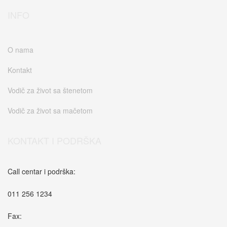
INFO
O nama
Kontakt
Vodič za život sa štenetom
Vodič za život sa mačetom
KONTAKT I PODRŠKA
Call centar i podrška:
011 256 1234
Fax: