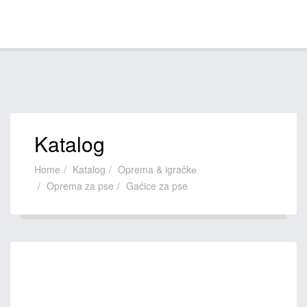
Katalog
Home
Katalog
Oprema & igračkе
Oprema za pse
Gaćice za pse